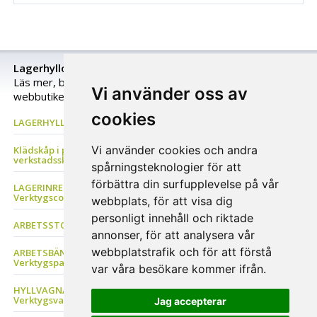
Lagerhyllor och lagerinredning för varje lagers behov
Läs mer, begär en individuell offert eller köp direkt i
Vi använder oss av
webbutiken!
cookies
LAGERHYLLOR Lagerställ, Grenställ, Pallställ, Däckställ, Hyllställ
Vi använder cookies och andra
Klädskåp i plåt, Förvaringsskåp, Z-skåp, Bänkar, Plåtskåp &
verkstadsskåp, Backskåp
spårningsteknologier för att
förbättra din surfupplevelse på vår
LAGERINREDNING Förvaringsbackar, Avfallshantering,
Verktygscontainer Plåthyllor & Stålhyllor
webbplats, för att visa dig
personligt innehåll och riktade
ARBETSSTOLAR Sadelstolar, Ståstolar och stödstolar
annonser, för att analysera vår
webbplatstrafik och för att förstå
ARBETSBÄNK Verkstadsinredning, Verktygshurtsar,
Verktygspanel
var våra besökare kommer ifrån.
HYLLVAGNAR Magasinkärror, Backvagn, Lyftbordsvagnar,
Verktygsvagn
Jag accepterar